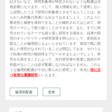
記さないなど、研究対象者が特定されないような配慮は当
然必要になります。そして、個人情報を決して侵害しない
と説明したうえで研究の対象者とさせてもらうことは、あ
らかじめ対象の患者にも伝えておきましょう。このように
匿名性と秘密を保持できることが確約されてはじめて、研
究テーマとして取り扱うことができます。また、すでに研
究されているテーマを繰り返し研究する場合も、自身の研
究のオリジナリティや研究背景を明らかにして、差別化を
図ることが倫理的にもよいとされています。冒頭で既に類
似した研究がなされていることは明記しておき、そのうえ
で自身の研究の独自性をアピールするとよいでしょう。研
究を公表することによって、先行研究者や患者に負担や不
利益がないことは必ず配慮しなければなりません。このよ
うな倫理的配慮が十分に取られた研究こそ、本当に
役に立
つ有用な看護研究
といえます。
倫理的配慮
患者
検