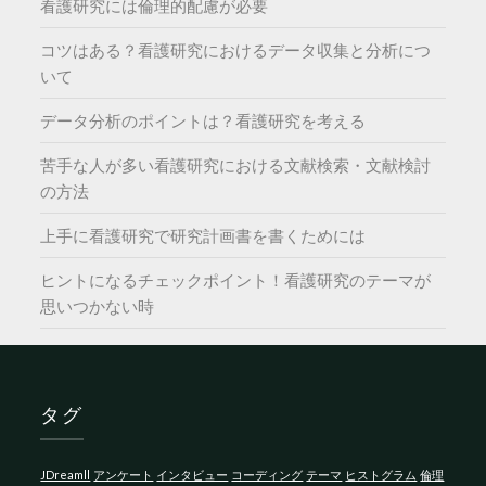
看護研究には倫理的配慮が必要
コツはある？看護研究におけるデータ収集と分析につ
いて
データ分析のポイントは？看護研究を考える
苦手な人が多い看護研究における文献検索・文献検討
の方法
上手に看護研究で研究計画書を書くためには
ヒントになるチェックポイント！看護研究のテーマが
思いつかない時
タグ
JDreamll
アンケート
インタビュー
コーディング
テーマ
ヒストグラム
倫理