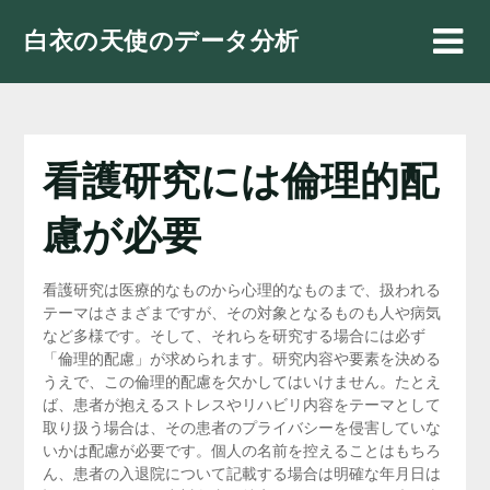
Skip
白衣の天使のデータ分析
to
content
看護研究には倫理的配
慮が必要
看護研究は医療的なものから心理的なものまで、扱われる
テーマはさまざまですが、その対象となるものも人や病気
など多様です。そして、それらを研究する場合には必ず
「倫理的配慮」が求められます。研究内容や要素を決める
うえで、この倫理的配慮を欠かしてはいけません。たとえ
ば、患者が抱えるストレスやリハビリ内容をテーマとして
取り扱う場合は、その患者のプライバシーを侵害していな
いかは配慮が必要です。個人の名前を控えることはもちろ
ん、患者の入退院について記載する場合は明確な年月日は